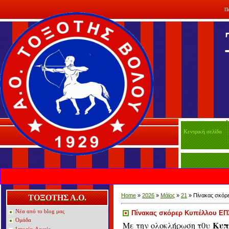
Π
Κεντρική σελίδα
Home
»
2026
»
Μάϊος
»
21
» Πίνακας σκόρ
ΤΟΞΟΤΗΣ Α.Ο.
Νέα από το blog μας
Πίνακας σκόρερ Κυπέλλου ΕΠ
Ομάδα
Κυπ
Mε την ολοκλήρωση τ0υ