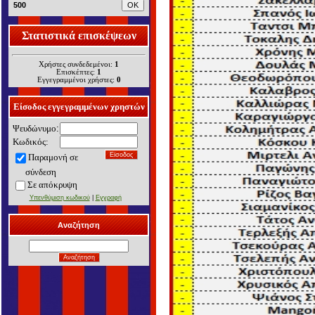
500
Στατιστικά επισκέψεων
Χρήστες συνδεδεμένοι:
1
Επισκέπτες:
1
Εγγεγραμμένοι χρήστες:
0
Είσοδος εγγεγραμμένων χρηστών
Ψευδώνυμο
:
Κωδικός:
Παραμονή σε
σύνδεση
Σε α
πόκρυψη
Υπενθύμιση κωδικού
|
Εγγραφή
Αναζήτηση