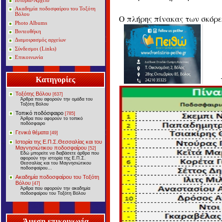
Ιστορία-Αρχείο
Ακαδημία ποδοσφαίρου του Τοξότη
Βόλου
Ο πλήρης πίνακας των σκόρερ
Photo Albums
Βιντεοθήκη
Διαμοιρασμός αρχείων
Σύνδεσμοι (Links)
Επικοινωνία
Κατηγορίες
Τοξότης Βόλου
[637]
Άρθρα που αφορούν την ομάδα του
Τοξότη Βόλου
Τοπικό ποδόσφαιρο
[785]
Άρθρα που αφορούν το τοπικό
ποδόσφαιρο
Γενικά θέματα
[49]
Ιστορία της Ε.Π.Σ.Θεσσαλίας και του
Μαγνησιώτικου ποδοσφαίρου
[52]
Εδώ μπορείτε να διαβάσετε άρθρα που
αφορούν την ιστορία της Ε.Π.Σ.
Θεσσαλίας και του Μαγνησιώτικου
ποδοσφαίρου...
Ακαδημία ποδοσφαίρου του Τοξότη
Βόλου
[47]
Άρθρα που αφορούν την ακαδημία
ποδοσφαίρου του Τοξότη Βόλου
Άμεση επικοινωνία