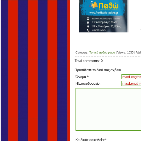
Category
:
Τοπικό ποδόσφαιρο
|
Views
:
1055
|
Add
Total comments
:
0
Προσθέστε το δικό σας σχόλιο
Όνομα *:
Ηλ.ταχυδρομείο:
Κωδικός ασφαλείας*: