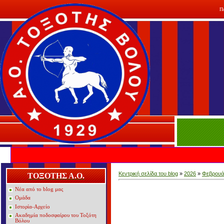
Π
Κεντρική σελίδα του blog
»
2026
»
Φεβρουά
ΤΟΞΟΤΗΣ Α.Ο.
Νέα από το blog μας
Ομάδα
Ιστορία-Αρχείο
Ακαδημία ποδοσφαίρου του Τοξότη
Βόλου