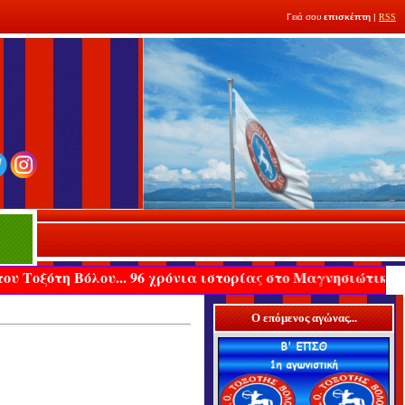
Γειά σου
επισκέπτη
|
RSS
Βόλου... 96 χρόνια ιστορίας στο Μαγνησιώτικο και Ελληνι
Ο επόμενος αγώνας...