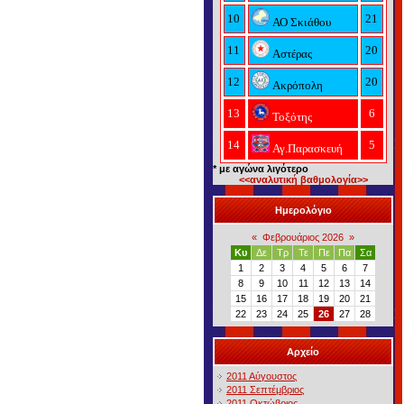
10
21
ΑΟ Σκιάθου
11
20
Αστέρας
12
20
Ακρόπολη
13
6
Τοξότης
14
5
Αγ.Παρασκευή
* με αγώνα λιγότερο
<<αναλυτική βαθμολογία>>
Ημερολόγιο
«
Φεβρουάριος 2026
»
Κυ
Δε
Τρ
Τε
Πε
Πα
Σα
1
2
3
4
5
6
7
8
9
10
11
12
13
14
15
16
17
18
19
20
21
22
23
24
25
26
27
28
Αρχείο
2011 Αύγουστος
2011 Σεπτέμβριος
2011 Οκτώβριος