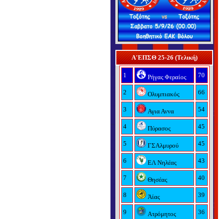
Α'ΕΠΣΘ 25-26 (Τελική)
1
70
Ρήγας Φεραίος
2
66
Ολυμπιακός
3
54
Αγια Αννα
4
45
Πύρασος
5
45
ΓΣΑλμυρού
6
43
ΕΛ Νηλέας
7
40
Θησέας
8
39
Άίας
9
36
Ατρόμητος