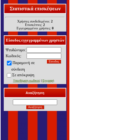
Στατιστικά επισκέψεων
Χρήστες συνδεδεμένοι:
2
Επισκέπτες:
2
Εγγεγραμμένοι χρήστες:
0
Είσοδος εγγεγραμμένων χρηστών
Ψευδώνυμο
:
Κωδικός:
Παραμονή σε
σύνδεση
Σε α
πόκρυψη
Υπενθύμιση κωδικού
|
Εγγραφή
Αναζήτηση