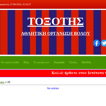
αρασκευή, 07/08/2026, 02:05:07
ΤΟΞΟΤΗΣ
ΑΘΛΗΤΙΚΗ ΟΡΓΑΝΩΣΗ ΒΟΛΟΥ
Εγγραφή
Είσοδος
Κεντρική σελίδα
Blog
Το προφίλ μου
Έξοδος
Καλώς ήρθατε στον Ιστότοπο του Τοξότη 
ριος
»
26
No entries