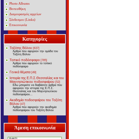
Photo Albums
Βιντεοθήκη
Διαμοιρασμός αρχείων
Σύνδεσμοι (Links)
Επικοινωνία
Κατηγορίες
Τοξότης Βόλου
[637]
Άρθρα που αφορούν την ομάδα του
Τοξότη Βόλου
Τοπικό ποδόσφαιρο
[785]
Άρθρα που αφορούν το τοπικό
ποδόσφαιρο
Γενικά θέματα
[49]
Ιστορία της Ε.Π.Σ.Θεσσαλίας και του
Μαγνησιώτικου ποδοσφαίρου
[52]
Εδώ μπορείτε να διαβάσετε άρθρα που
αφορούν την ιστορία της Ε.Π.Σ.
Θεσσαλίας και του Μαγνησιώτικου
ποδοσφαίρου...
Ακαδημία ποδοσφαίρου του Τοξότη
Βόλου
[47]
Άρθρα που αφορούν την ακαδημία
ποδοσφαίρου του Τοξότη Βόλου
Άμεση επικοινωνία